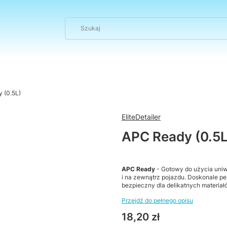
 (0.5L)
EliteDetailer
APC Ready (0.5L
APC Ready
- Gotowy do użycia uniw
i na zewnątrz pojazdu. Doskonale pe
bezpieczny dla delikatnych materia
Przejdź do pełnego opisu
Cena
18,20 zł