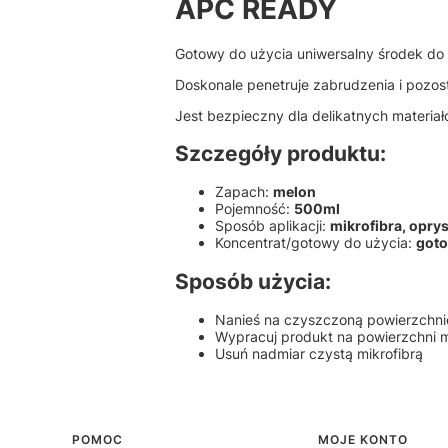
APC READY
Gotowy do użycia uniwersalny środek do
Doskonale penetruje zabrudzenia i pozo
Jest bezpieczny dla delikatnych materia
Szczegóły produktu:
Zapach:
melon
Pojemność:
500ml
Sposób aplikacji:
mikrofibra, opry
Koncentrat/gotowy do użycia:
goto
Sposób użycia:
Nanieś na czyszczoną powierzchnie
Wypracuj produkt na powierzchni m
Usuń nadmiar czystą mikrofibrą
Linki w stopce
POMOC
MOJE KONTO