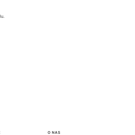
du.
E
O NAS