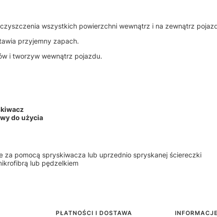
 czyszczenia wszystkich powierzchni wewnątrz i na zewnątrz pojaz
stawia przyjemny zapach.
łów i tworzyw wewnątrz pojazdu.
skiwacz
wy do użycia
 za pomocą spryskiwacza lub uprzednio spryskanej ściereczki
ikrofibrą lub pędzelkiem
PŁATNOŚCI I DOSTAWA
INFORMACJ