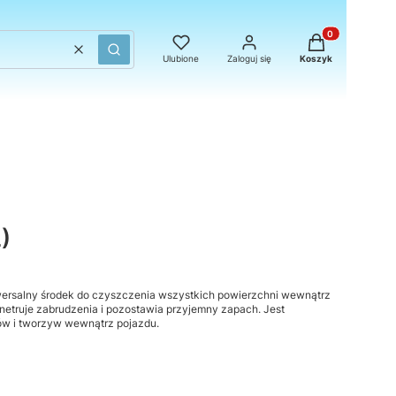
Produkty w kosz
Wyczyść
Szukaj
Ulubione
Zaloguj się
Koszyk
)
ersalny środek do czyszczenia wszystkich powierzchni wewnątrz
netruje zabrudzenia i pozostawia przyjemny zapach. Jest
łów i tworzyw wewnątrz pojazdu.