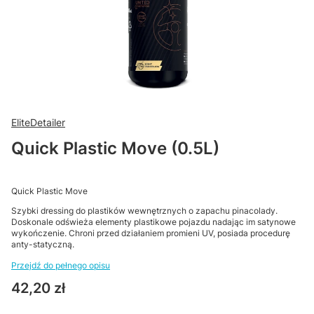
EliteDetailer
Quick Plastic Move (0.5L)
Quick Plastic Move
Szybki dressing do plastików wewnętrznych o zapachu pinacolady.
Doskonale odświeża elementy plastikowe pojazdu nadając im satynowe
wykończenie. Chroni przed działaniem promieni UV, posiada procedurę
anty-statyczną.
Przejdź do pełnego opisu
Cena
42,20 zł