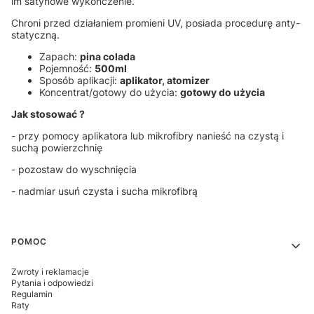
im satynowe wykończenie.
Chroni przed działaniem promieni UV, posiada procedurę anty-
statyczną.
Zapach:
pina colada
Pojemność:
500ml
Sposób aplikacji:
aplikator, atomizer
Koncentrat/gotowy do użycia:
gotowy do użycia
Jak stosować ?
- przy pomocy aplikatora lub mikrofibry nanieść na czystą i
suchą powierzchnię
- pozostaw do wyschnięcia
- nadmiar usuń czysta i sucha mikrofibrą
Linki w stopce
POMOC
Zwroty i reklamacje
Pytania i odpowiedzi
Regulamin
Raty