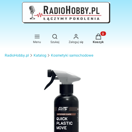
Otwórz wyszukiwarkę
Produkty w koszyku
Menu
Szukaj
Zaloguj się
Koszyk
RadioHobby.pl
Katalog
Kosmetyki samochodowe