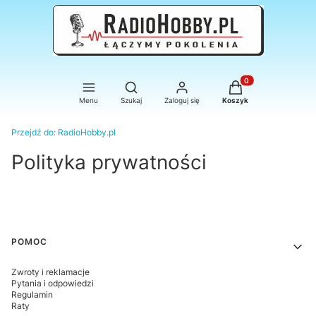
Otwórz wyszukiwarkę
Produkty w koszyku
Menu
Szukaj
Zaloguj się
Koszyk
Przejdź do:
RadioHobby.pl
Polityka prywatności
Linki w stopce
POMOC
Zwroty i reklamacje
Pytania i odpowiedzi
Regulamin
Raty