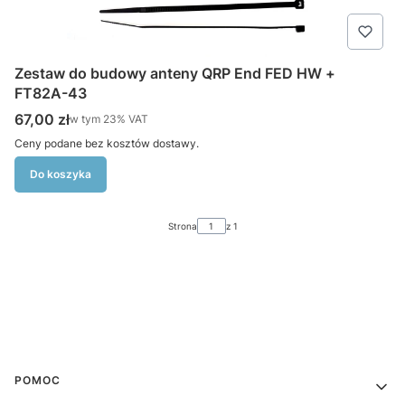
Zestaw do budowy anteny QRP End FED HW +
FT82A-43
Cena brutto
67,00 zł
w tym %s VAT
w tym
23%
VAT
Ceny podane bez kosztów dostawy.
Do koszyka
Strona
z 1
Linki w stopce
POMOC