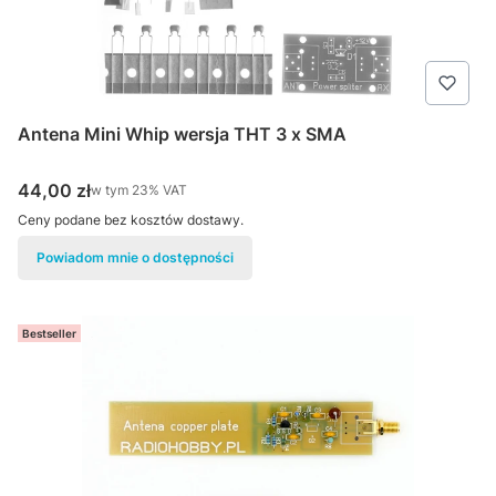
Antena Mini Whip wersja THT 3 x SMA
Cena brutto
44,00 zł
w tym %s VAT
w tym
23%
VAT
Ceny podane bez kosztów dostawy.
Powiadom mnie o dostępności
Bestseller