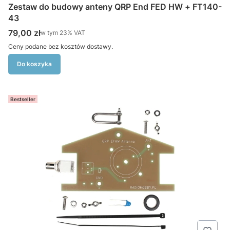
Zestaw do budowy anteny QRP End FED HW + FT140-
43
Cena brutto
79,00 zł
w tym %s VAT
w tym
23%
VAT
Ceny podane bez kosztów dostawy.
Do koszyka
Bestseller