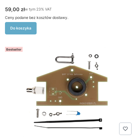
Cena brutto
59,00 zł
w tym %s VAT
w tym
23%
VAT
Ceny podane bez kosztów dostawy.
Do koszyka
Bestseller