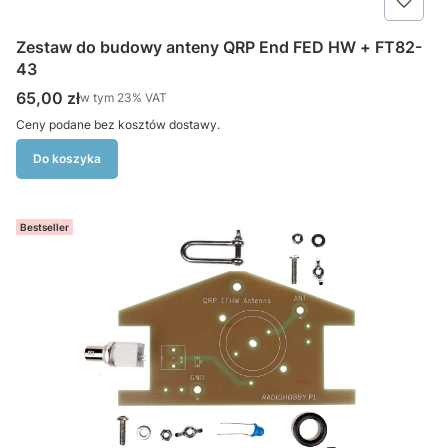
Zestaw do budowy anteny QRP End FED HW + FT82-
43
Cena brutto
65,00 zł
w tym %s VAT
w tym
23%
VAT
Ceny podane bez kosztów dostawy.
Do koszyka
Bestseller