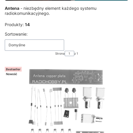
Antena
- niezbędny element każdego systemu
radiokomunikacyjnego.
Produkty:
14
Lista produktów
Sortowanie:
Domyślne
Strona
z 1
Bestseller
Nowość