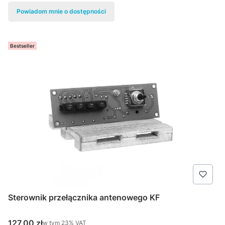
Powiadom mnie o dostępności
Bestseller
Sterownik przełącznika antenowego KF
Cena brutto
127,00 zł
w tym %s VAT
w tym
23%
VAT