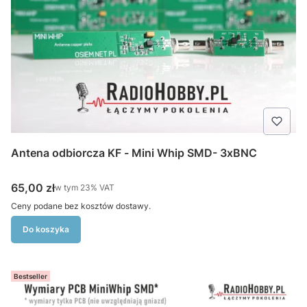
Antena odbiorcza KF - Mini Whip SMD- 3xBNC
Cena brutto
65,00 zł
w tym %s VAT
w tym
23%
VAT
Ceny podane bez kosztów dostawy.
Do koszyka
Bestseller