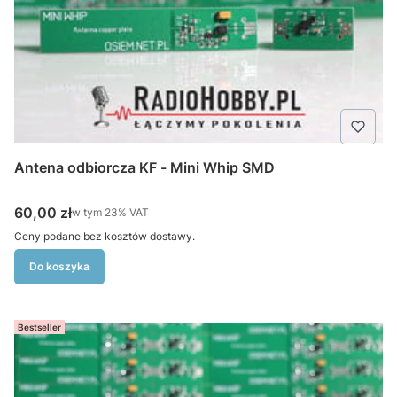
Antena odbiorcza KF - Mini Whip SMD
Cena brutto
60,00 zł
w tym %s VAT
w tym
23%
VAT
Ceny podane bez kosztów dostawy.
Do koszyka
Bestseller