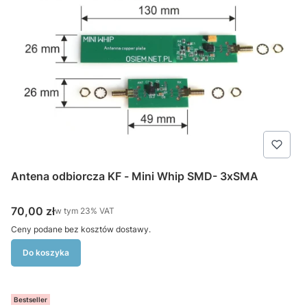
Antena odbiorcza KF - Mini Whip SMD- 3xSMA
Cena brutto
70,00 zł
w tym %s VAT
w tym
23%
VAT
Ceny podane bez kosztów dostawy.
Do koszyka
Bestseller