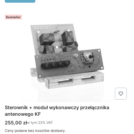
Bestseller
Sterownik + moduł wykonawczy przełącznika
antenowego KF
Cena brutto
255,00 zł
w tym %s VAT
w tym
23%
VAT
Ceny podane bez kosztów dostawy.