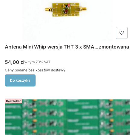
Antena Mini Whip wersja THT 3 x SMA _ zmontowana
Cena brutto
54,00 zł
w tym %s VAT
w tym
23%
VAT
Ceny podane bez kosztów dostawy.
Do koszyka
Bestseller