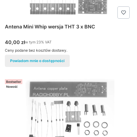
Antena Mini Whip wersja THT 3 x BNC
Cena brutto
40,00 zł
w tym %s VAT
w tym
23%
VAT
Ceny podane bez kosztów dostawy.
Powiadom mnie o dostępności
Bestseller
Nowość