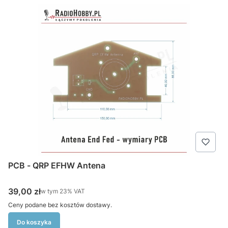
PCB - QRP EFHW Antena
Cena brutto
39,00 zł
w tym %s VAT
w tym
23%
VAT
Ceny podane bez kosztów dostawy.
Do koszyka