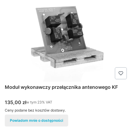
Moduł wykonawczy przełącznika antenowego KF
Cena brutto
135,00 zł
w tym %s VAT
w tym
23%
VAT
Ceny podane bez kosztów dostawy.
Powiadom mnie o dostępności