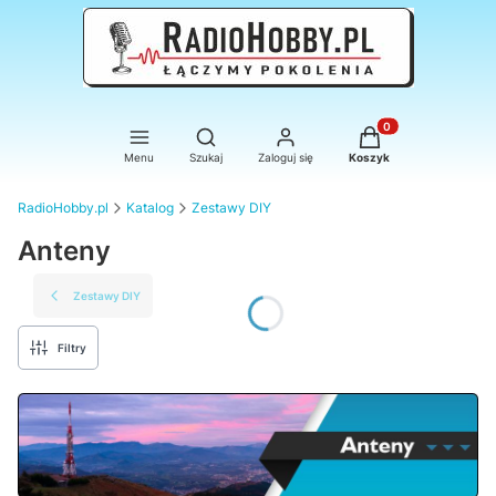
Otwórz wyszukiwarkę
Produkty w koszyku
Menu
Szukaj
Zaloguj się
Koszyk
RadioHobby.pl
Katalog
Zestawy DIY
Anteny
Zestawy DIY
Filtry