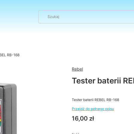
REBEL RB-168
Rebel
Tester baterii R
Tester baterii REBEL RB-168
Przejdź do pełnego opisu
Cena
16,00 zł