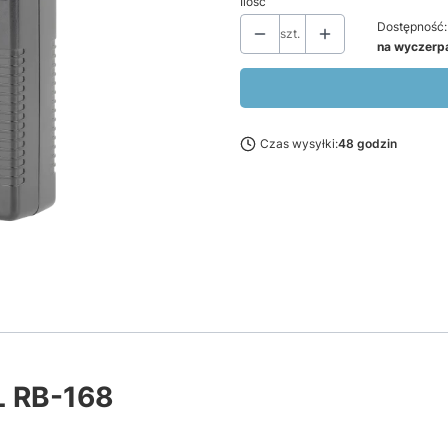
Ilość
Dostępność:
szt.
na wyczerp
Czas wysyłki:
48 godzin
EL RB-168