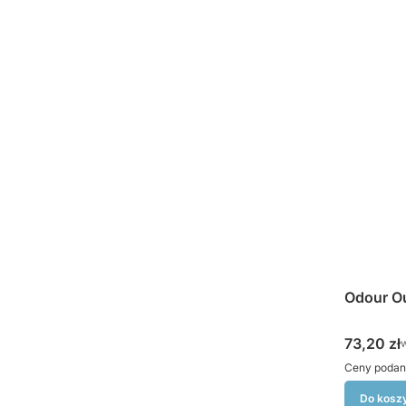
Odour Ou
Cena bru
73,20 zł
w
Ceny podan
Do kosz