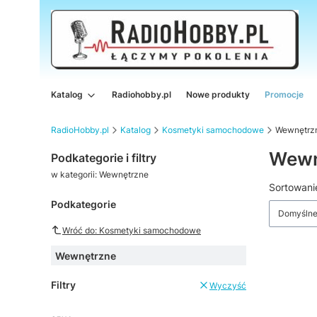
Katalog
Radiohobby.pl
Nowe produkty
Promocje
RadioHobby.pl
Katalog
Kosmetyki samochodowe
Wewnętrz
Wewn
Podkategorie i filtry
w kategorii: Wewnętrzne
Lista
Sortowani
Podkategorie
Domyśln
Wróć do: Kosmetyki samochodowe
Wewnętrzne
Filtry
Wyczyść