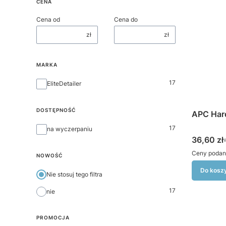
CENA
Cena od
Cena do
zł
zł
MARKA
Marka
17
EliteDetailer
DOSTĘPNOŚĆ
APC Hard
Dostępność
17
na wyczerpaniu
Cena bru
36,60 zł
Ceny podan
NOWOŚĆ
Do kosz
Nie stosuj tego filtra
17
nie
PROMOCJA