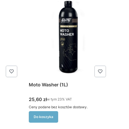
Moto Washer (1L)
Cena brutto
25,60 zł
w tym %s VAT
w tym
23%
VAT
Ceny podane bez kosztów dostawy.
Do koszyka