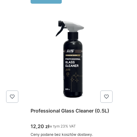
Professional Glass Cleaner (0.5L)
Cena brutto
12,20 zł
w tym %s VAT
w tym
23%
VAT
Ceny podane bez kosztów dostawy.