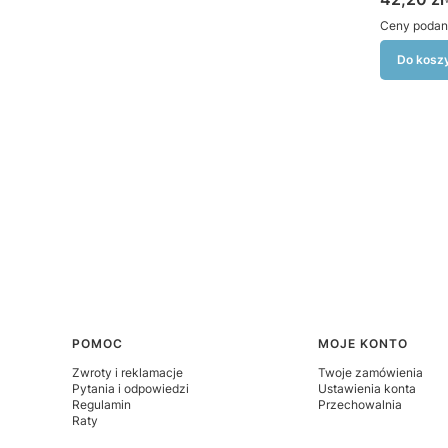
Ceny podan
Do kosz
Linki w stopce
POMOC
MOJE KONTO
Zwroty i reklamacje
Twoje zamówienia
Pytania i odpowiedzi
Ustawienia konta
Regulamin
Przechowalnia
Raty