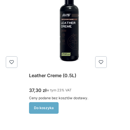
Leather Creme (0.5L)
Cena brutto
37,30 zł
w tym %s VAT
w tym
23%
VAT
Ceny podane bez kosztów dostawy.
Do koszyka