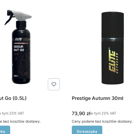
t Go (0.5L)
Prestige Autumn 30ml
tto
Cena brutto
73,90 zł
 tym %s VAT
w tym %s VAT
w tym
23%
VAT
w tym
23%
VAT
e bez kosztów dostawy.
Ceny podane bez kosztów dostawy.
yka
Do koszyka