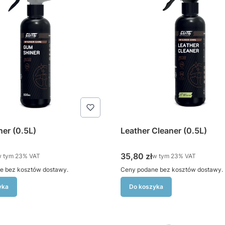
er (0.5L)
Leather Cleaner (0.5L)
tto
Cena brutto
35,80 zł
 tym %s VAT
w tym %s VAT
w tym
23%
VAT
w tym
23%
VAT
e bez kosztów dostawy.
Ceny podane bez kosztów dostawy.
yka
Do koszyka