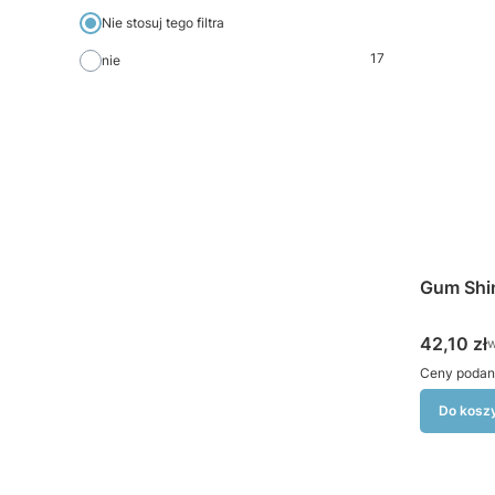
Nie stosuj tego filtra
17
nie
Gum Shin
Cena bru
42,10 zł
w
Ceny podan
Do kosz