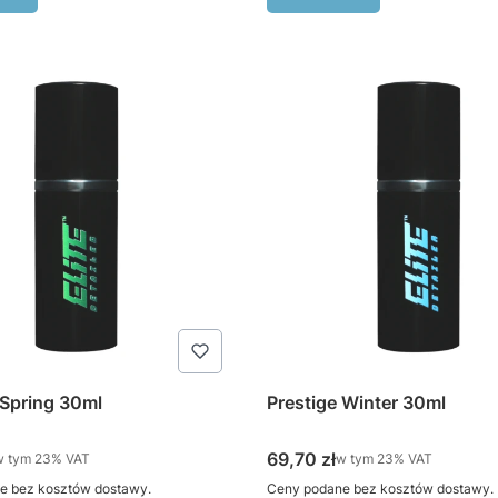
 Spring 30ml
Prestige Winter 30ml
tto
Cena brutto
69,70 zł
 tym %s VAT
w tym %s VAT
w tym
23%
VAT
w tym
23%
VAT
e bez kosztów dostawy.
Ceny podane bez kosztów dostawy.