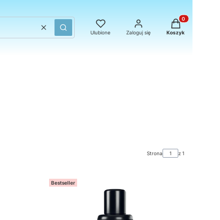
Produkty w kosz
Wyczyść
Szukaj
Ulubione
Zaloguj się
Koszyk
Strona
z 1
Bestseller