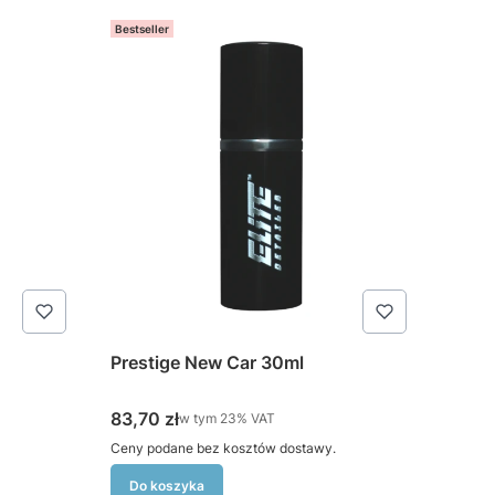
Bestseller
Prestige New Car 30ml
Cena brutto
83,70 zł
w tym %s VAT
w tym
23%
VAT
Ceny podane bez kosztów dostawy.
Do koszyka