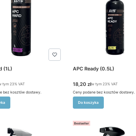
 (1L)
APC Ready (0.5L)
tto
Cena brutto
18,20 zł
w tym %s VAT
w tym %s VAT
w tym
23%
VAT
w tym
23%
VAT
e bez kosztów dostawy.
Ceny podane bez kosztów dostawy.
yka
Do koszyka
Bestseller