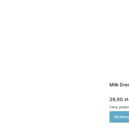
Milk Dre
Cena bru
29,00 zł
Ceny podan
Do kosz