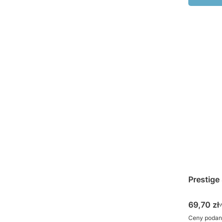
Prestige
Cena bru
69,70 zł
w
Ceny podan