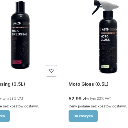
ssing (0.5L)
Moto Gloss (0.5L)
tto
Cena brutto
52,99 zł
w tym %s VAT
w tym %s VAT
w tym
23%
VAT
w tym
23%
VAT
e bez kosztów dostawy.
Ceny podane bez kosztów dostawy.
yka
Do koszyka