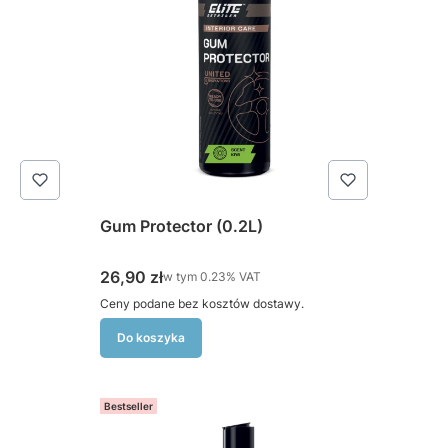
Gum Protector (0.2L)
Cena brutto
26,90 zł
w tym %s VAT
w tym
0.23%
VAT
Ceny podane bez kosztów dostawy.
Do koszyka
Bestseller